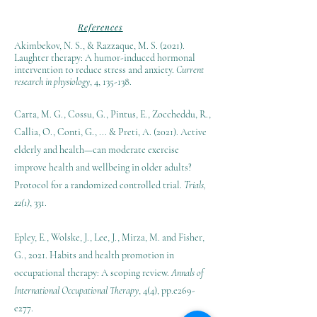
References
Akimbekov, N. S., & Razzaque, M. S. (2021).
Laughter therapy: A humor-induced hormonal
intervention to reduce stress and anxiety.
Current
research in physiology
, 4, 135-138.
Carta, M. G., Cossu, G., Pintus, E., Zoccheddu, R.,
Callia, O., Conti, G., ... & Preti, A. (2021). Active
elderly and health—can moderate exercise
improve health and wellbeing in older adults?
Protocol for a randomized controlled trial.
Trials,
22(1)
, 331.
Epley, E., Wolske, J., Lee, J., Mirza, M. and Fisher,
G., 2021. Habits and health promotion in
occupational therapy: A scoping review.
Annals of
International Occupational Therapy
, 4(4), pp.e269-
e277.