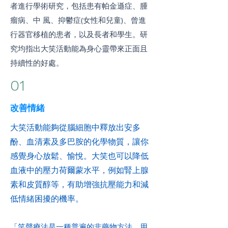
者進行學術研究，包括患有帕金遜症、腫
瘤病、中 風、抑鬱症(女性和兒童)、曾進
行器官移植的患者，以及長者和學生。研
究均指出大笑活動能為身心靈帶來正面且
持續性的好處。
01
改善情緒
大笑活動能夠從腦細胞中釋放出安多
酚、血清素及多巴胺的化學物質，讓你
感覺身心放鬆、愉悅。大笑也可以降低
血液中的壓力荷爾蒙水平，例如腎上腺
素和皮質醇等，有助增強抗壓能力和減
低情緒困擾的機率。
「笑聲療法是一種普遍的非藥物方法，用